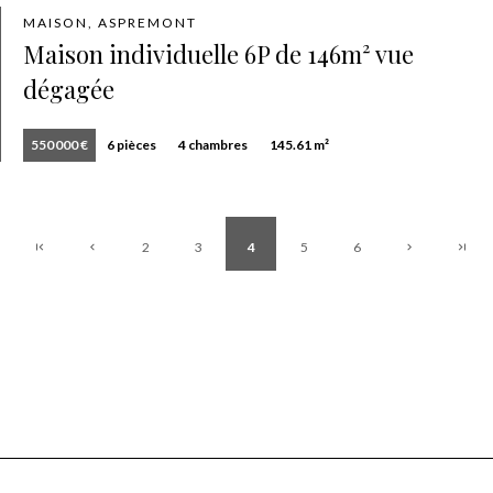
MAISON, ASPREMONT
Maison individuelle 6P de 146m² vue
dégagée
550 000 €
6 pièces
4 chambres
145.61 m²
2
3
4
5
6