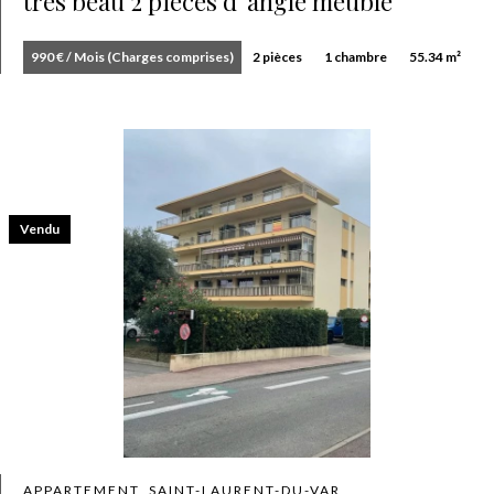
très beau 2 pièces d' angle meublé
990 € / Mois (Charges comprises)
2 pièces
1 chambre
55.34 m²
Vendu
APPARTEMENT, SAINT-LAURENT-DU-VAR