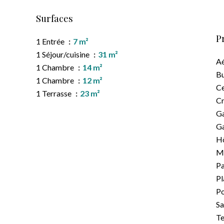
Surfaces
P
1 Entrée
7 m²
1 Séjour/cuisine
31 m²
Aé
1 Chambre
14 m²
B
1 Chambre
12 m²
Ce
1 Terrasse
23 m²
C
Ga
G
Hô
M
Pa
Pl
Po
Sa
Te