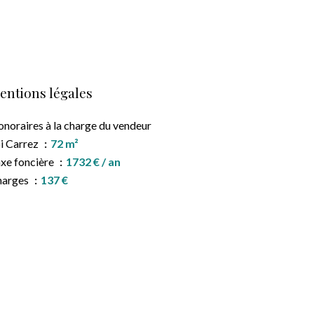
entions légales
noraires à la charge du vendeur
i Carrez
72 m²
xe foncière
1732 € / an
harges
137 €