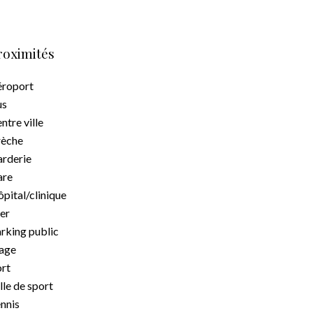
roximités
roport
us
ntre ville
rèche
rderie
are
pital/clinique
er
rking public
age
rt
lle de sport
nnis