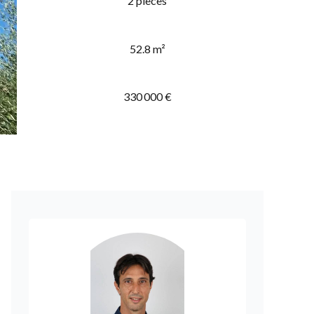
2 pièces
52.8 m²
330 000 €