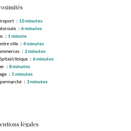
roximités
éroport
10 minutes
utoroute
6 minutes
us
1 minute
ntre ville
4 minutes
ommerces
2 minutes
pital/clinique
6 minutes
er
8 minutes
lage
5 minutes
upermarché
3 minutes
entions légales