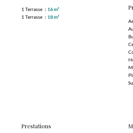
P
1 Terrasse
16 m²
1 Terrasse
18 m²
A
A
B
Ce
C
Hô
M
P
S
Prestations
M