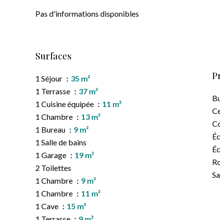
Pas d'informations disponibles
Surfaces
P
1 Séjour
35 m²
1 Terrasse
37 m²
B
1 Cuisine équipée
11 m²
Ce
1 Chambre
13 m²
C
1 Bureau
9 m²
Éc
1 Salle de bains
Éc
1 Garage
19 m²
Ro
2 Toilettes
Sa
1 Chambre
9 m²
1 Chambre
11 m²
1 Cave
15 m²
1 Terrasse
9 m²