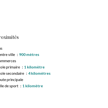
roximités
us
ntre ville
900 mètres
ommerces
ole primaire
1 kilomètre
ole secondaire
4 kilomètres
ute principale
lle de sport
1 kilomètre