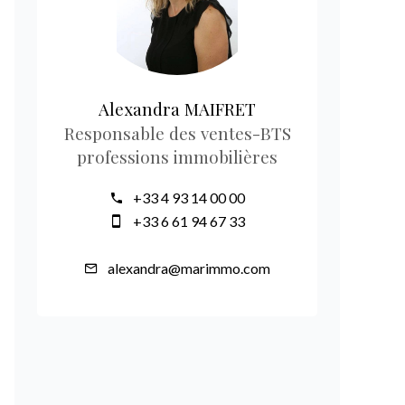
Alexandra MAIFRET
Responsable des ventes-BTS
professions immobilières
+33 4 93 14 00 00
+33 6 61 94 67 33
alexandra@marimmo.com