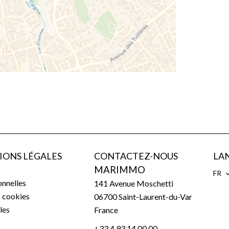
IONS LÉGALES
CONTACTEZ-NOUS
LA
MARIMMO
FR
nnelles
141 Avenue Moschetti
s cookies
06700
Saint-Laurent-du-Var
les
France
+33 4 93 14 00 00