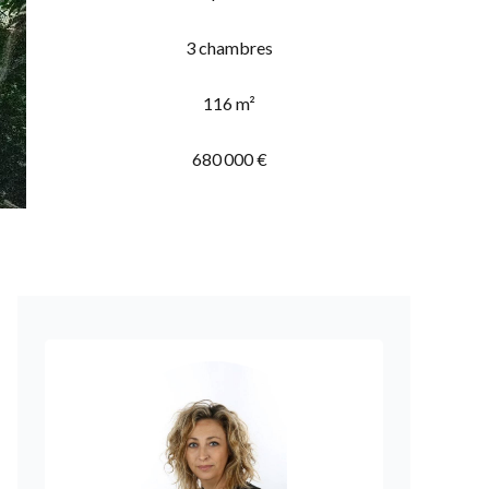
3 chambres
116 m²
680 000 €