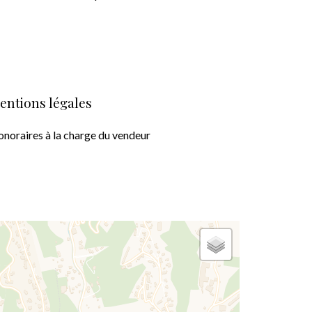
entions légales
noraires à la charge du vendeur